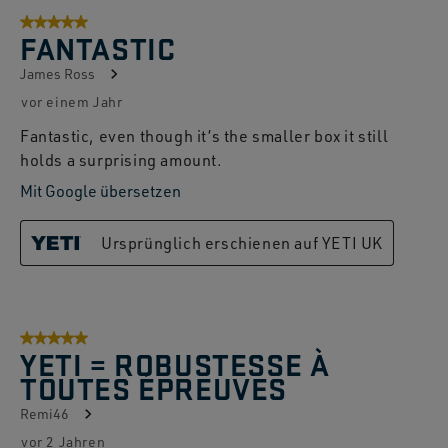
5 von 5 Sternen.
FANTASTIC
James Ross
vor einem Jahr
Fantastic, even though it’s the smaller box it still
holds a surprising amount.
Mit Google übersetzen
Ursprünglich erschienen auf YETI UK
5 von 5 Sternen.
YETI = ROBUSTESSE À
TOUTES ÉPREUVES
Remi46
vor 2 Jahren