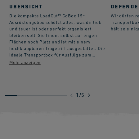
UBERSICHT
DEFENDE
Die kompakte LoadOut® GoBox 15-
Wir dürfen re
Ausrüstungsbox schützt alles, was dir lieb
Transportbox
und teuer ist oder perfekt organisiert
hält so eini
bleiben soll. Sie findet selbst auf engen
Flächen noch Platz und ist mit einem
hochklappbaren Tragetriff ausgestattet. Die
ideale Transportbox für Ausflüge zum
Beobachtungsversteck, Bootsabenteuer
oder Ordnung auf dem Rücksitz.
Wasserfest, staubdicht und praktisch
unzerstörbar – ob du deine GoBox 15 als
Sicherheitskit oder für deine Elektronik
verwendest, im Inneren bleibt alles sicher
1
/
5
und geschützt vor den Elementen. Bitte
beachten: Die GoBox ist keine Kühlbox,
befülle sie also nicht mit Eis. Allerdings
bietet sie genug Platz, um eine Daytrip®-
Lunchbox darin zu verstauen. Du kannst
deine Ausstattung auch um eine Tundra®-