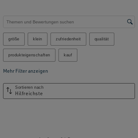
Suchthemen und Bewertungen Suchregion
größe
klein
zufriedenheit
qualität
produkteigenschaften
kauf
Mehr Filter anzeigen
Sortieren nach
Hilfreichste
1