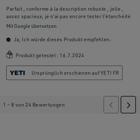
Parfait , conforme à la description robuste , jolie ,
assez spacieux, je n’ai pas encore tester l’étanchéité
Mit Google übersetzen
Ja, Ich würde dieses Produkt empfehlen.
Produkt getestet :
16.7.2024
Ursprünglich erschienen auf YETI FR
1
–
8 von 24
Bewertungen
Zurück
Bewertu
Weit
Bew