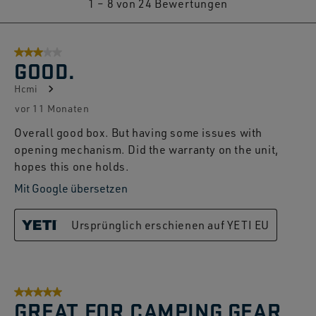
1
–
8 von 24
Bewertungen
bis
8
3 von 5 Sternen.
von
GOOD.
24
Hcmi
Bewertungen.
vor 11 Monaten
Overall good box. But having some issues with
opening mechanism. Did the warranty on the unit,
hopes this one holds.
Mit Google übersetzen
Ursprünglich erschienen auf YETI EU
5 von 5 Sternen.
GREAT FOR CAMPING GEAR