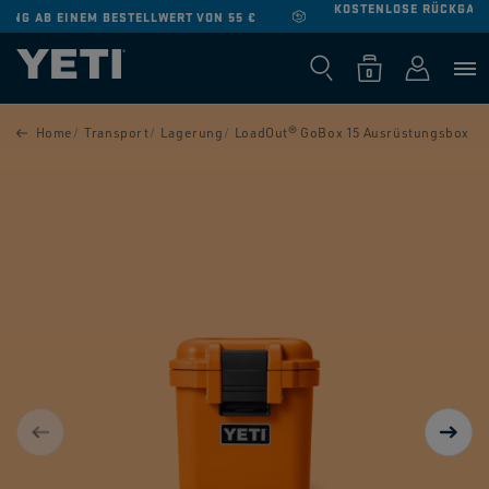
KOSTENLOSE RÜCKGABE BEI ALLEN BESTELLUNGEN:
WEITERE
DIREKT ZUM
INFORMATIONEN
INHALT
0
Warenkorb
Einloggen
0
Produkte
DUKTINFORMATIONEN
Home
Transport
Lagerung
LoadOut® GoBox 15 Ausrüstungsbox
NGEN