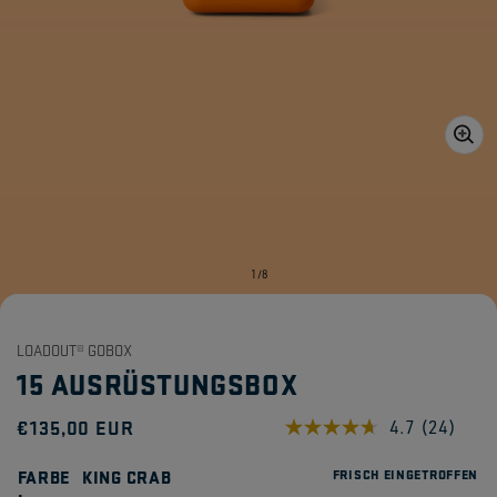
Medien
1
in
Galerieansicht
öffnen
von
1
/
8
LOADOUT® GOBOX
15 AUSRÜSTUNGSBOX
Normaler
€135,00 EUR
4.7
(24)
24
Bewertu
Preis
lesen.
FARBE
KING CRAB
FRISCH EINGETROFFEN
Link