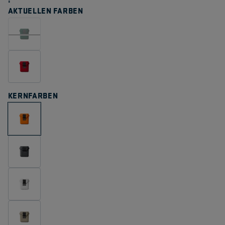
auf
AKTUELLEN FARBEN
derselbe
Seite.
KERNFARBEN