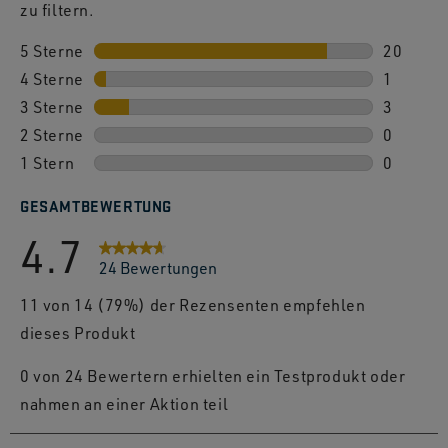
zu filtern.
5 Sterne
Sterne
20
4 Sterne
Sterne
20 Bewe
1
3 Sterne
Sterne
1 Bewert
3
2 Sterne
Sterne
3 Bewert
0
1 Stern
Sterne
0 Bewert
0
0 Bewert
GESAMTBEWERTUNG
4.7
24 Bewertungen
11 von 14 (79%) der Rezensenten empfehlen
dieses Produkt
0 von 24 Bewertern erhielten ein Testprodukt oder
nahmen an einer Aktion teil