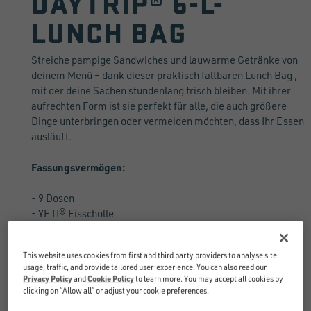
DAYTRIP® 6-L-
LUNCH BAG
Streiche pampige Sandwiches und lauwarme Getränke von
deinem Menü – dank dieser praktisch faltbaren Lunch Bag ,
mit der deine Sachen stundenlang frisch bleiben. Mit ihrer
aufrechten Form ist sie perfekt für alle, die auch größere
Dinge unterbringen oder vermeiden möchten, dass Ihr Essen
ausläuft.
Fassungsvermögen:
- 9 Dosen
- YETI® Eisscholle
- 22,4 x 17 x 26,2 cm
This website uses cookies from first and third party providers to analyse site
usage, traffic, and provide tailored user-experience. You can also read our
Privacy Policy
and
Cookie Policy
to learn more. You may accept all cookies by
JETZT KAUFEN
clicking on “Allow all” or adjust your cookie preferences.