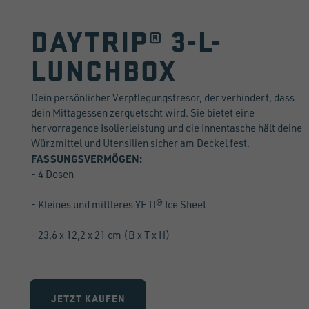
DAYTRIP® 3-L-
LUNCHBOX
Dein persönlicher Verpflegungstresor, der verhindert, dass
dein Mittagessen zerquetscht wird. Sie bietet eine
hervorragende Isolierleistung und die Innentasche hält deine
Würzmittel und Utensilien sicher am Deckel fest.
FASSUNGSVERMÖGEN:
- 4 Dosen
- Kleines und mittleres YETI® Ice Sheet
- 23,6 x 12,2 x 21 cm (B x T x H)
JETZT KAUFEN