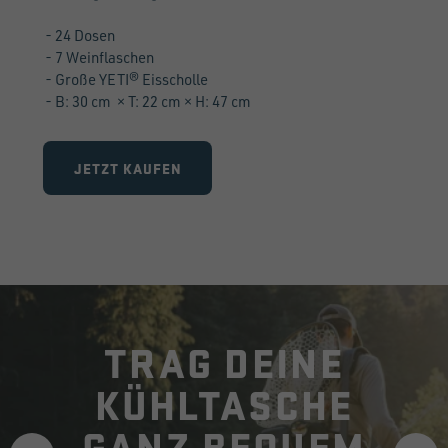
- 24 Dosen
- 7 Weinflaschen
- Große YETI® Eisscholle
- B: 30 cm × T: 22 cm × H: 47 cm
JETZT KAUFEN
TRAG DEINE
KÜHLTASCHE
GANZ BEQUEM