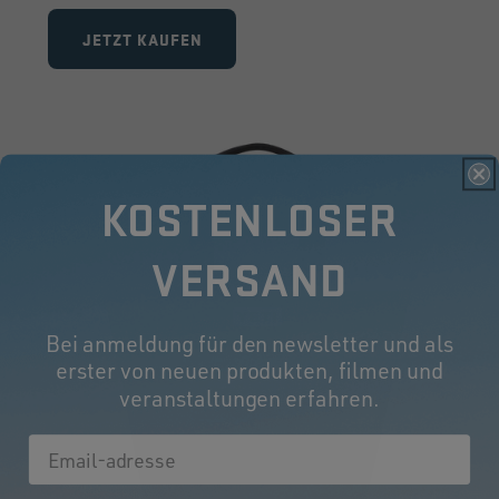
JETZT KAUFEN
KOSTENLOSER
VERSAND
Bei anmeldung für den newsletter und als
erster von neuen produkten, filmen und
veranstaltungen erfahren.
Email