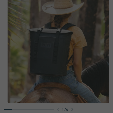
1
/
6