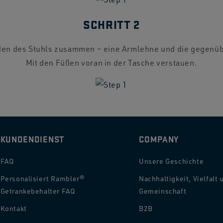
SCHRITT 2
den des Stuhls zusammen – eine Armlehne und die gegenüb
Mit den Füßen voran in der Tasche verstauen.
KUNDENDIENST
COMPANY
FAQ
Unsere Geschichte
Personalisiert Rambler®
Nachhaltigkeit, Vielfalt 
Getrankebehalter FAQ
Gemeinschaft
Kontakt
B2B