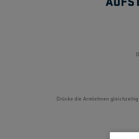
AUFS
D
Drücke die Armlehnen gleichzeitig