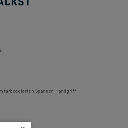
ACKST
n.
em farbcodierten Spanner-Handgriff