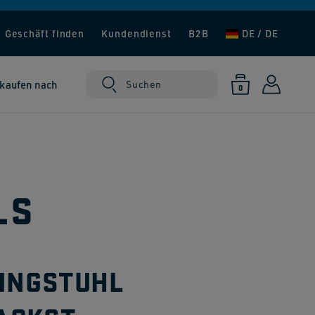
Geschäft finden
Kundendienst
B2B
DE / DE
0
kaufen nach
Warenkorb
Einloggen
Suchen
0
Produkte
LS
PINGSTUHL