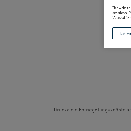
This website 
experience. Y
“Allow all” o
Let m
Drücke die Entriegelungsknöpfe an