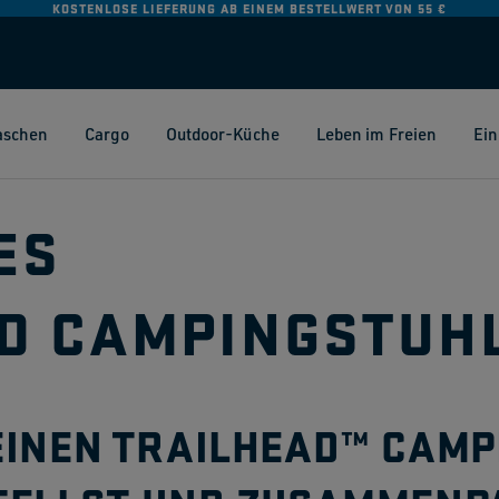
KOSTENLOSE LIEFERUNG AB EINEM BESTELLWERT VON 55 €
aschen
Cargo
Outdoor-Küche
Leben im Freien
Ein
ES
D CAMPINGSTUH
EINEN TRAILHEAD™ CAM