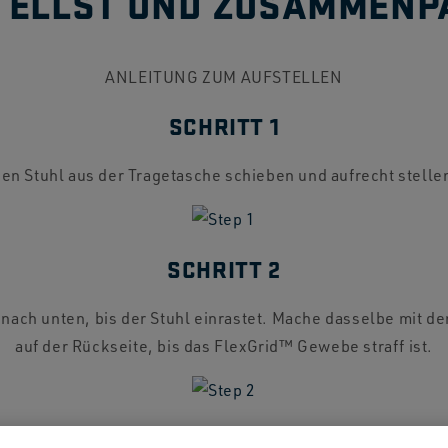
TELLST UND ZUSAMMENP
ANLEITUNG ZUM AUFSTELLEN
SCHRITT 1
en Stuhl aus der Tragetasche schieben und aufrecht stelle
SCHRITT 2
 nach unten, bis der Stuhl einrastet. Mache dasselbe mit d
auf der Rückseite, bis das FlexGrid™ Gewebe straff ist.
SCHRITT 3