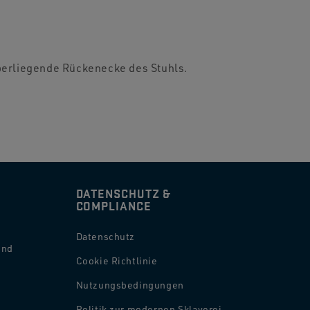
erliegende Rückenecke des Stuhls.
DATENSCHUTZ &
COMPLIANCE
Datenschutz
und
Cookie Richtlinie
Nutzungsbedingungen
Politik zur modernen Sklaverei