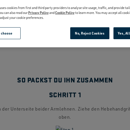
uses cookies from first and third party providers to analyse site usage, traffic, and provide tai
Lehne dich zurück und entspanne dich.
ou can also read our
Privacy Policy
and
Cookie Policy
to learn more. You may accept all cooki
r adjust your cookie preferences.
e choose
No, Reject Cookies
Yes, Al
SO PACKST DU IHN ZUSAMMEN
SCHRITT 1
 der Unterseite beider Armlehnen. Ziehe den Hebehandgrif
oben.