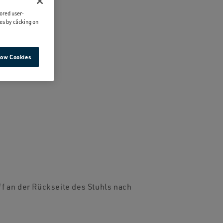
lored user-
es by clicking on
low Cookies
f an der Rückseite des Stuhls nach